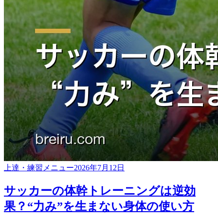
上達・練習メニュー
2026年7月12日
サッカーの体幹トレーニングは逆効
果？“力み”を生まない身体の使い方