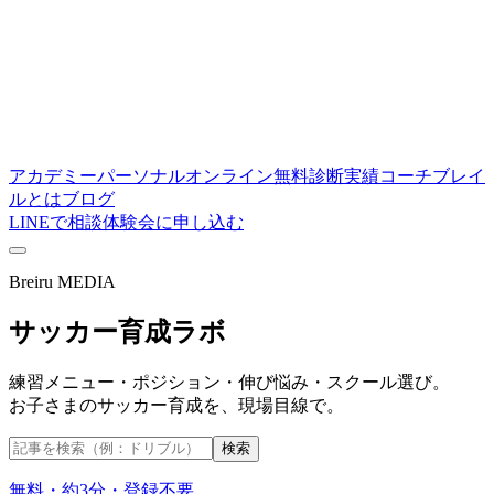
アカデミー
パーソナル
オンライン
無料診断
実績
コーチ
ブレイ
ルとは
ブログ
LINEで相談
体験会に申し込む
Breiru
MEDIA
サッカー
育成
ラボ
練習メニュー・ポジション・伸び悩み・スクール選び。
お子さまのサッカー育成を、現場目線で。
検索
無料・約3分・登録不要