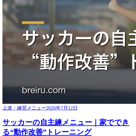
上達・練習メニュー
2026年7月12日
サッカーの自主練メニュー｜家ででき
る“動作改善”トレーニング