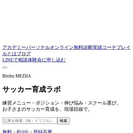
アカデミー
パーソナル
オンライン
無料診断
実績
コーチ
ブレイ
ルとは
ブログ
LINEで相談
体験会に申し込む
Breiru
MEDIA
サッカー
育成
ラボ
練習メニュー・ポジション・伸び悩み・スクール選び。
お子さまのサッカー育成を、現場目線で。
検索
無料・約3分・登録不要