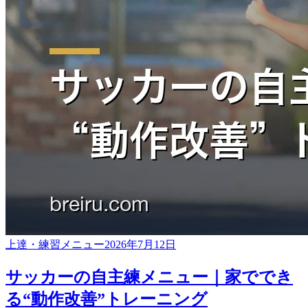
上達・練習メニュー
2026年7月12日
サッカーの自主練メニュー｜家ででき
る“動作改善”トレーニング