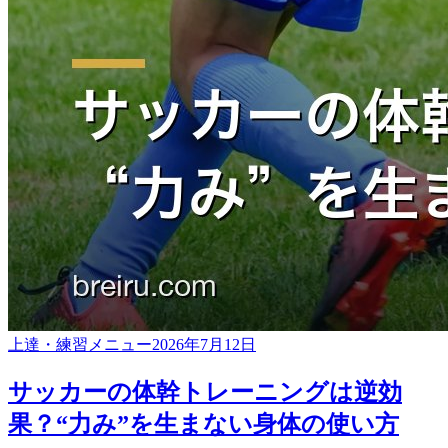
上達・練習メニュー
2026年7月12日
サッカーの体幹トレーニングは逆効
果？“力み”を生まない身体の使い方