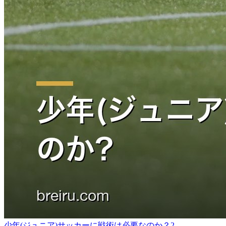
少年(ジュニア)サッカーに戦術は必要なのか？
2