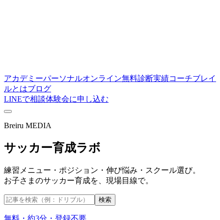
アカデミー
パーソナル
オンライン
無料診断
実績
コーチ
ブレイ
ルとは
ブログ
LINEで相談
体験会に申し込む
Breiru
MEDIA
サッカー
育成
ラボ
練習メニュー・ポジション・伸び悩み・スクール選び。
お子さまのサッカー育成を、現場目線で。
検索
無料・約3分・登録不要