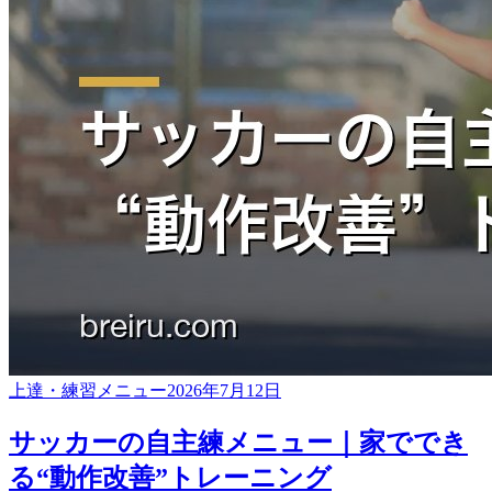
上達・練習メニュー
2026年7月12日
サッカーの自主練メニュー｜家ででき
る“動作改善”トレーニング