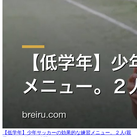
【低学年】少年サッカーの効果的な練習メニュー。２人(親