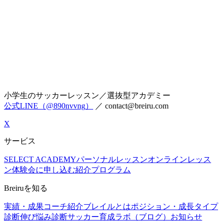
小学生のサッカーレッスン／選抜型アカデミー
公式LINE（
@890nvvng
）
／
contact@breiru.com
X
サービス
SELECT ACADEMY
パーソナルレッスン
オンラインレッス
ン
体験会に申し込む
紹介プログラム
Breiruを知る
実績・成果
コーチ紹介
ブレイルとは
ポジション・成長タイプ
診断
伸び悩み診断
サッカー育成ラボ（ブログ）
お知らせ